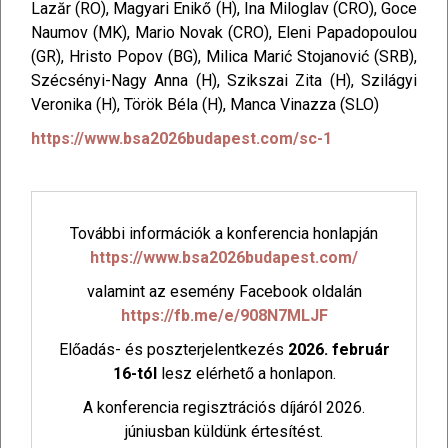
Lazăr (RO), Magyari Enikő (H), Ina Miloglav (CRO), Goce
Naumov (MK), Mario Novak (CRO), Eleni Papadopoulou
(GR), Hristo Popov (BG), Milica Marić Stojanović (SRB),
Szécsényi-Nagy Anna (H), Szikszai Zita (H), Szilágyi
Veronika (H), Török Béla (H), Manca Vinazza (SLO)
https://www.bsa2026budapest.com/sc-1
További információk a konferencia honlapján
https://www.bsa2026budapest.com/
valamint az esemény Facebook oldalán
https://fb.me/e/908N7MLJF
Előadás- és poszterjelentkezés
2026. február
16-tól
lesz elérhető a honlapon.
A konferencia regisztrációs díjáról 2026.
júniusban küldünk értesítést.