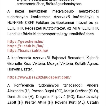
archeometriában, örökségtudományban
A hazai helyszínen megvalósuló nemzetközi
tudományos konferencia szervező intézményei a
HUN-REN CSFK Földtani és Geokémiai Intézet és az
ELTE HTK Régészeti Kutatóintézet, az MTA–ELTE HTK
Lendület Bázis Kutatócsoporttal együttműködésben.
https://geochem.hu/
https://ri.abtk.hu/hu/
https://bazis.ri.abtk.hu/
A konferencia szervezői Bajnóczi Bernadett, Kulcsár
Gabriella, Kiss Viktória, Mozgai Viktória, Kolláth Ágnes,
Horváth Eszter..
https://www.bsa2026budapest.com/
A konferencia tudományos tanácsadói: Anders
Alexandra (H), Roxana Bugoi (RO), Matija Črešnar (SLO),
Dani János (H), Dragana Filipović (RO), Kasztovszky
Zsolt (H), Kreiter Attila (H), Rovena Kurti (AL), Cătălin