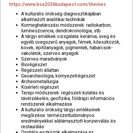
https://www.bsa2026budapest.com/themes
A kulturális örökség diagnosztikájában
alkalmazott analitikai technikák
Kormeghatározási módszerek: radiokarbon,
lumineszcencia, dendrokronológia, stb.
A tárgyi emlékek vizsgálata: kerámia, üveg és
egyéb üvegszerű anyagok, fémek, kőeszközök,
kövek, építőanyagok, pigmentek, habarcsok-
vakolatok, szerves anyagok
Szerves maradványok
Biorégészet
Régészeti állattan
Geoarcheológia, környezetrégészet
Archeometallurgia
Kísérleti régészet
Terepi módszerek: régészeti kutatás és
távérzékelés, geofizika, földrajzi információs
rendszerek alkalmazása
A kulturális örökség tárgyi emlékeinek
megőrzése: természettudományos
eredményekkel alátámasztott konzerválás és
restaurálás
Digitális eszközök alkalmazása az