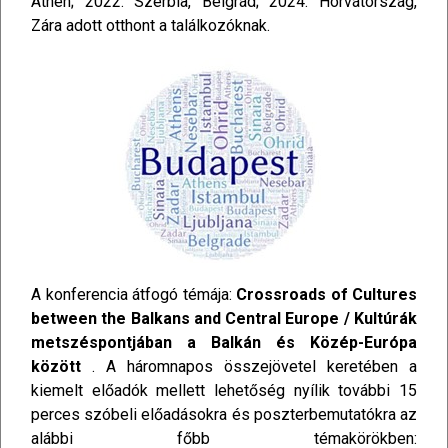
Athén; 2022: Szerbia, Belgrád; 2024: Horvátország,
Zára adott otthont a találkozóknak.
A konferencia átfogó témája:
Crossroads of Cultures
between the Balkans and Central Europe / Kultúrák
metszéspontjában a Balkán és Közép-Európa
között
. A háromnapos összejövetel keretében a
kiemelt előadók mellett lehetőség nyílik további 15
perces szóbeli előadásokra és poszterbemutatókra az
alábbi főbb témakörökben: