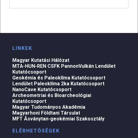
LINKEK
Magyar Kutatási Hálózat
MTA-HUN-REN CSFK PannonVulkán Lendület
Kutatócsoport
Geokémia és Paleoklíma Kutatócsoport
Lendület Paleoklíma 2ka Kutatócsoport
NanoCave Kutatócsoport
Archeometriai és Bioarcheológiai
Kutatócsoport
Magyar Tudományos Akadémia
Magyarhoni Földtani Társulat
MFT Ásványtan-geokémiai Szakosztály
ELÉRHETŐSÉGEK