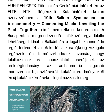
HUN-REN CSFK Földtani és Geokémiai Intézet és az
ELTE HTK Régészeti Kutatóintézet közös
szervezésben a
10th Balkan Symposium on
Archaeometry — Connecting Minds: Unveiling the
Past Together
című nemzetközi konferencia. A
Budapesten megrendezendő találkozó egyedülálló
lehetőséget kínál a Balkánt és a tágabb kapcsolódó
régió történetét az őskortól a kora újkorig vizsgáló
régészek és természettudósok számára, hogy
találkozzanak és tapasztalatot cseréljenek az
örökségtudomány, az archeometria legújabb
módszertani fejlesztéseiről, kutatási eredményeikről
és új kutatási kérdéseket fogalmazzanak meg.