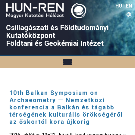
HU
|
EN
Csillagászati és Földtudományi
Kutatóközpont
Földtani és Geokémiai Intézet
10th Balkan Symposium on
Archaeometry — Nemzetközi
konferencia a Balkán és tágabb
térségének kulturális örökségéről
az őskortól kora újkorig
2026. október 19–22. között kerül megrendezésre a